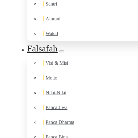
Santri
Alumni
Wakaf
Falsafah
Visi & Misi
Motto
Nilai-Nilai
Panca Jiwa
Panca Dharma
Panca Bina