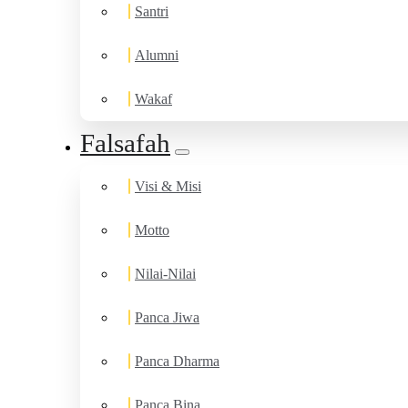
Santri
Alumni
Wakaf
Falsafah
Visi & Misi
Motto
Nilai-Nilai
Panca Jiwa
Panca Dharma
Panca Bina