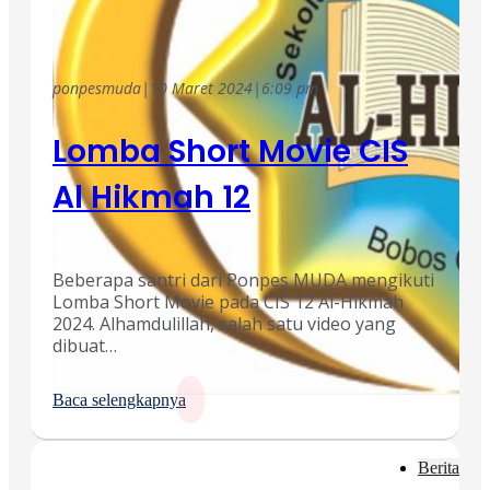
ponpesmuda
|
10 Maret 2024
|
6:09 pm
Lomba Short Movie CIS
Al Hikmah 12
Beberapa santri dari Ponpes MUDA mengikuti
Lomba Short Movie pada CIS 12 Al-Hikmah
2024. Alhamdulillah, salah satu video yang
dibuat…
Baca selengkapnya
Berita