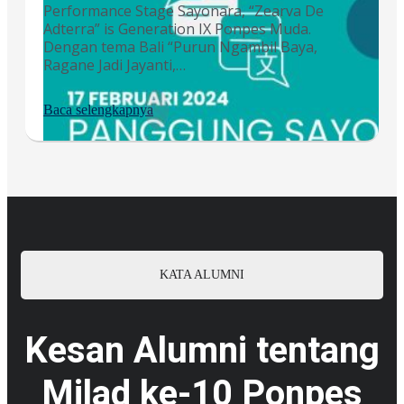
Performance Stage Sayonara, “Zearva De
Adterra” is Generation IX Ponpes Muda.
Dengan tema Bali “Purun Ngambil Baya,
Ragane Jadi Jayanti,…
Baca selengkapnya
KATA ALUMNI
Kesan Alumni tentang
Milad ke-10 Ponpes