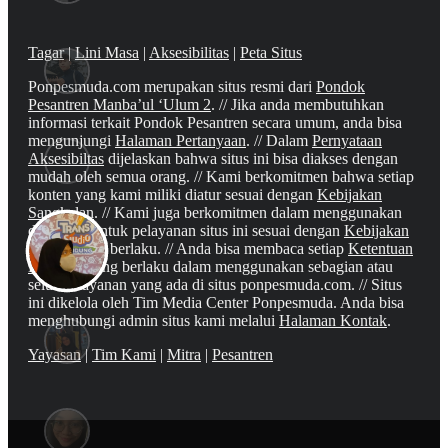
Tagar
|
Lini Masa
|
Aksesibilitas
|
Peta Situs
Ponpesmuda.com merupakan situs resmi dari
Pondok
Pesantren Manba’ul ‘Ulum 2
. // Jika anda membutuhkan
informasi terkait Pondok Pesantren secara umum, anda bisa
mengunjungi
Halaman Pertanyaan
. // Dalam
Pernyataan
Aksesibiltas
dijelaskan bahwa situs ini bisa diakses dengan
mudah oleh semua orang. // Kami berkomitmen bahwa setiap
konten yang kami miliki diatur sesuai dengan
Kebijakan
Sangkalan
. // Kami juga berkomitmen dalam menggunakan
data anda untuk pelayanan situs ini sesuai dengan
Kebijakan
Privasi
yang berlaku. // Anda bisa membaca setiap
Ketentuan
Layanan
yang berlaku dalam menggunakan sebagian atau
seluruh layanan yang ada di situs ponpesmuda.com. // Situs
ini dikelola oleh Tim Media Center Ponpesmuda. Anda bisa
menghubungi admin situs kami melalui
Halaman Kontak
.
Yayasan
|
Tim Kami
|
Mitra
|
Pesantren