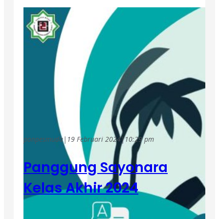
ponpesmuda
|
19 Februari 2024
|
10:29 pm
Panggung Sayonara
Kelas Akhir 2024