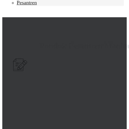
Pesantren
Pondok Pesantren Manba
Alhamdulillah, pada malam hari ini, Jumat, 8 No
Manba'ul 'Ulum 2 mengikuti kegiatan Manba'ul 'Ulum
Nabi Muhammad Shallallah