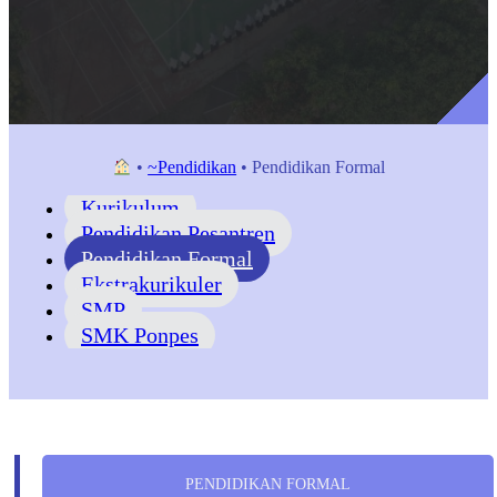
•
~Pendidikan
•
Pendidikan Formal
Kurikulum
Pendidikan Pesantren
Pendidikan Formal
Ekstrakurikuler
SMP
SMK Ponpes
PENDIDIKAN FORMAL