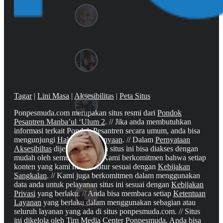
Tagar
|
Lini Masa
|
Aksesibilitas
|
Peta Situs
Ponpesmuda.com merupakan situs resmi dari
Pondok
Pesantren Manba’ul ‘Ulum 2
. // Jika anda membutuhkan
informasi terkait Pondok Pesantren secara umum, anda bisa
mengunjungi
Halaman Pertanyaan
. // Dalam
Pernyataan
Aksesibiltas
dijelaskan bahwa situs ini bisa diakses dengan
mudah oleh semua orang. // Kami berkomitmen bahwa setiap
konten yang kami miliki diatur sesuai dengan
Kebijakan
Sangkalan
. // Kami juga berkomitmen dalam menggunakan
data anda untuk pelayanan situs ini sesuai dengan
Kebijakan
Privasi
yang berlaku. // Anda bisa membaca setiap
Ketentuan
Layanan
yang berlaku dalam menggunakan sebagian atau
seluruh layanan yang ada di situs ponpesmuda.com. // Situs
ini dikelola oleh Tim Media Center Ponpesmuda. Anda bisa