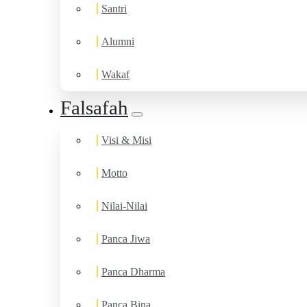
Santri
Alumni
Wakaf
Falsafah
Visi & Misi
Motto
Nilai-Nilai
Panca Jiwa
Panca Dharma
Panca Bina