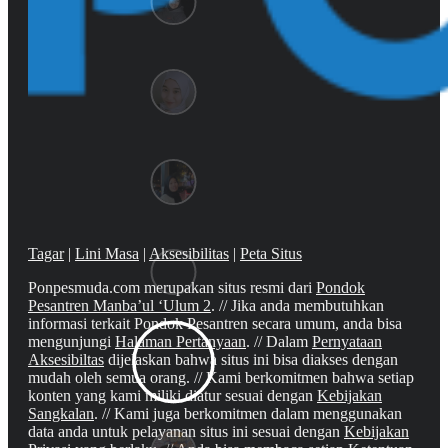
Tagar
|
Lini Masa
|
Aksesibilitas
|
Peta Situs
Ponpesmuda.com merupakan situs resmi dari
Pondok
Pesantren Manba’ul ‘Ulum 2
. // Jika anda membutuhkan
informasi terkait Pondok Pesantren secara umum, anda bisa
mengunjungi
Halaman Pertanyaan
. // Dalam
Pernyataan
Aksesibiltas
dijelaskan bahwa situs ini bisa diakses dengan
mudah oleh semua orang. // Kami berkomitmen bahwa setiap
konten yang kami miliki diatur sesuai dengan
Kebijakan
Sangkalan
. // Kami juga berkomitmen dalam menggunakan
data anda untuk pelayanan situs ini sesuai dengan
Kebijakan