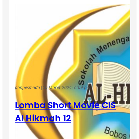
ponpesmuda
|
10 Maret 2024
|
6:09 pm
Lomba Short Movie CIS
Al Hikmah 12