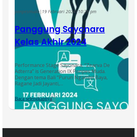
ponpesmuda
|
19 Februari 2024
|
10:29 pm
Panggung Sayonara
Kelas Akhir 2024
Performance Stage Sayonara, “Zearva De
Adterra” is Generation IX Ponpes Muda.
Dengan tema Bali “Purun Ngambil Baya,
Ragane Jadi Jayanti,…
Baca selengkapnya