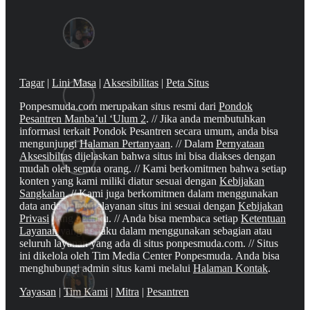
Tagar
|
Lini Masa
|
Aksesibilitas
|
Peta Situs
Ponpesmuda.com merupakan situs resmi dari
Pondok
Pesantren Manba’ul ‘Ulum 2
. // Jika anda membutuhkan
informasi terkait Pondok Pesantren secara umum, anda bisa
mengunjungi
Halaman Pertanyaan
. // Dalam
Pernyataan
Aksesibiltas
dijelaskan bahwa situs ini bisa diakses dengan
mudah oleh semua orang. // Kami berkomitmen bahwa setiap
konten yang kami miliki diatur sesuai dengan
Kebijakan
Sangkalan
. // Kami juga berkomitmen dalam menggunakan
data anda untuk pelayanan situs ini sesuai dengan
Kebijakan
Privasi
yang berlaku. // Anda bisa membaca setiap
Ketentuan
Layanan
yang berlaku dalam menggunakan sebagian atau
seluruh layanan yang ada di situs ponpesmuda.com. // Situs
ini dikelola oleh Tim Media Center Ponpesmuda. Anda bisa
menghubungi admin situs kami melalui
Halaman Kontak
.
Yayasan
|
Tim Kami
|
Mitra
|
Pesantren