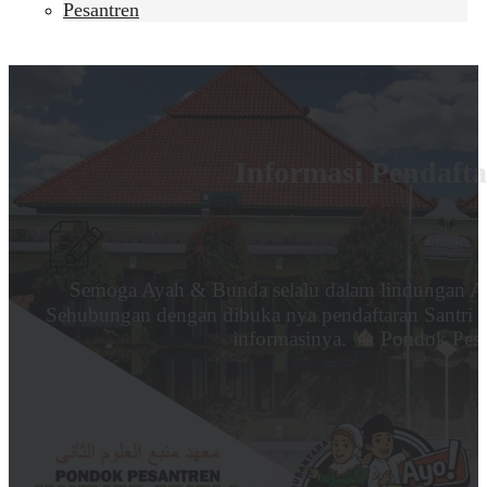
Pesantren
Informasi Pendafta
Semoga Ayah & Bunda selalu dalam lindungan Al
Sehubungan dengan dibuka nya pendaftaran Santri 
informasinya.
Pondok Pesa