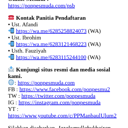
https://ponpesmuda.com/psb
Kontak Panitia Pendaftaran
• Ust. Afandi
https://wa.me/6285258824073
(WA)
• Ust. Ibrohim
https://wa.me/6283121468223
(WA)
• Usth. Fauziyah
https://wa.me/6283115244100
(WA)
Kunjungi situs resmi dan media sosial
kami.
:
https://ponpesmuda.com
FB :
https://www.facebook.com/ponpesmu2
TW :
https://twitter.com/ponpesmuda
IG :
https://instagram.com/ponpesmuda
YT :
https://www.youtube.com/c/PPManbaulUlum2
Silahkan disebarkan,
Jazakumullahukhairan
.