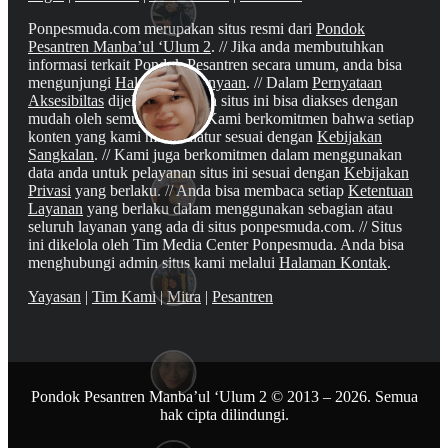
Ponpesmuda.com merupakan situs resmi dari
Pondok
Pesantren Manba’ul ‘Ulum 2
. // Jika anda membutuhkan
informasi terkait Pondok Pesantren secara umum, anda bisa
mengunjungi
Halaman Pertanyaan
. // Dalam
Pernyataan
Aksesibiltas
dijelaskan bahwa situs ini bisa diakses dengan
mudah oleh semua orang. // Kami berkomitmen bahwa setiap
konten yang kami miliki diatur sesuai dengan
Kebijakan
Sangkalan
. // Kami juga berkomitmen dalam menggunakan
data anda untuk pelayanan situs ini sesuai dengan
Kebijakan
Privasi
yang berlaku. // Anda bisa membaca setiap
Ketentuan
Layanan
yang berlaku dalam menggunakan sebagian atau
seluruh layanan yang ada di situs ponpesmuda.com. // Situs
ini dikelola oleh Tim Media Center Ponpesmuda. Anda bisa
menghubungi admin situs kami melalui
Halaman Kontak
.
Yayasan
|
Tim Kami
|
Mitra
|
Pesantren
Pondok Pesantren Manba’ul ‘Ulum 2 © 2013 – 2026. Semua
hak cipta dilindungi.